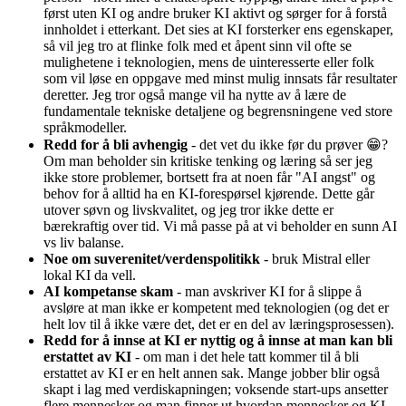
først uten KI og andre bruker KI aktivt og sørger for å forstå
innholdet i etterkant. Det sies at KI forsterker ens egenskaper,
så vil jeg tro at flinke folk med et åpent sinn vil ofte se
mulighetene i teknologien, mens de uinteresserte eller folk
som vil løse en oppgave med minst mulig innsats får resultater
deretter. Jeg tror også mange vil ha nytte av å lære de
fundamentale tekniske detaljene og begrensningene ved store
språkmodeller.
Redd for å bli avhengig
- det vet du ikke før du prøver 😁?
Om man beholder sin kritiske tenking og læring så ser jeg
ikke store problemer, bortsett fra at noen får "AI angst" og
behov for å alltid ha en KI-forespørsel kjørende. Dette går
utover søvn og livskvalitet, og jeg tror ikke dette er
bærekraftig over tid. Vi må passe på at vi beholder en sunn AI
vs liv balanse.
Noe om suverenitet/verdenspolitikk
- bruk Mistral eller
lokal KI da vell.
AI kompetanse skam
- man avskriver KI for å slippe å
avsløre at man ikke er kompetent med teknologien (og det er
helt lov til å ikke være det, det er en del av læringsprosessen).
Redd for å innse at KI er nyttig og å innse at man kan bli
erstattet av KI
- om man i det hele tatt kommer til å bli
erstattet av KI er en helt annen sak. Mange jobber blir også
skapt i lag med verdiskapningen; voksende start-ups ansetter
flere mennesker og man finner ut hvordan mennesker og KI