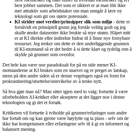
best jobber sammen. Det som er sikkert er at man blir ikke
mer attraktiv som arbeidstaker om man unngår å lære ny
teknologi som gir oss større potensiale.
KI strider mot verdier/prinsipper slik som miljø
- dette er
forsåvidt en prinsipiell grunn jeg forstår veldig godt og jeg
skulle ønske datasentre ikke brukte så mye strøm. Håpet mitt
er at KI direkte eller indirekte bidrar til å finne nye fornybare
ressurser. Jeg tenker om dette er den underliggende grunnen
til KI-motstand så er det bedre å si dette klart og tydelig enn å
skylde på grunner som ovenfor.
Det hele kan være noe paradoksalt for på en side mener KI-
motstanderne at KI brukes som en snarvei og er preget av latskap,
mens på den andre siden så er denne vegringen også en form for
prokrastinering/utsettelse/unnvikelse av å tenke nytt.
Så hva gjør man nå? Man sitter igjen med to valg; fortsette å være
uforbeholden AI-kritiker eller akseptere at det ligger noe i denne
teknologien og gi det et forsøk.
Kritikeren vil fortsette å tviholde på grunner/erfaringer som andre
har fortalt om og kan gjerne være høylytte og ta plass - selv om de
ikke har kompetansen eller erfaringene selv til å gi en informert og
balansert mening.