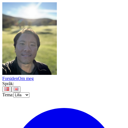
Forsiden
Om meg
Språk
:
Tema
: