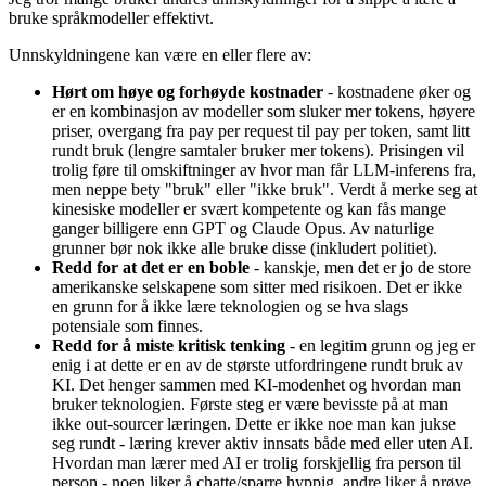
bruke språkmodeller effektivt.
Unnskyldningene kan være en eller flere av:
Hørt om høye og forhøyde kostnader
- kostnadene øker og
er en kombinasjon av modeller som sluker mer tokens, høyere
priser, overgang fra pay per request til pay per token, samt litt
rundt bruk (lengre samtaler bruker mer tokens). Prisingen vil
trolig føre til omskiftninger av hvor man får LLM-inferens fra,
men neppe bety "bruk" eller "ikke bruk". Verdt å merke seg at
kinesiske modeller er svært kompetente og kan fås mange
ganger billigere enn GPT og Claude Opus. Av naturlige
grunner bør nok ikke alle bruke disse (inkludert politiet).
Redd for at det er en boble
- kanskje, men det er jo de store
amerikanske selskapene som sitter med risikoen. Det er ikke
en grunn for å ikke lære teknologien og se hva slags
potensiale som finnes.
Redd for å miste kritisk tenking
- en legitim grunn og jeg er
enig i at dette er en av de største utfordringene rundt bruk av
KI. Det henger sammen med KI-modenhet og hvordan man
bruker teknologien. Første steg er være bevisste på at man
ikke out-sourcer læringen. Dette er ikke noe man kan jukse
seg rundt - læring krever aktiv innsats både med eller uten AI.
Hvordan man lærer med AI er trolig forskjellig fra person til
person - noen liker å chatte/sparre hyppig, andre liker å prøve