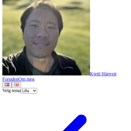
Kjetil Hårtveit
Forsiden
Om meg
Velg tema